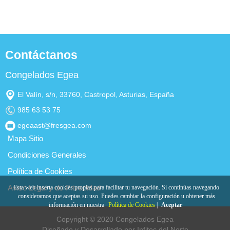
Contáctanos
Congelados Egea
El Valín, s/n, 33760, Castropol, Asturias, España
985 63 53 75
egeaast@fresgea.com
Mapa Sitio
Condiciones Generales
Política de Cookies
Aviso Legal y de Privacidad
Esta web inserta cookies propias para facilitar tu navegación. Si continúas navegando
consideramos que aceptas su uso. Puedes cambiar la configuración u obtener más
información en nuestra
Política de Cookies
|
Aceptar
Copyright © 2020
Congelados Egea
Diseñado y Desarrollado por Infitec del Norte